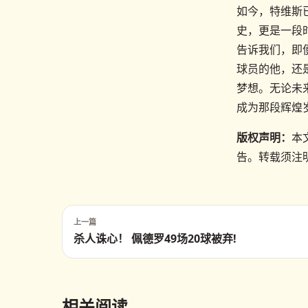
如今，特维斯
史，更是一段
告诉我们，即
球员的他，还
梦想。无论未
成为那段辉煌
版权声明：
本
告。转载须注
上一篇
杀人诛心！ 佩德罗49场20球被弃!
相关阅读