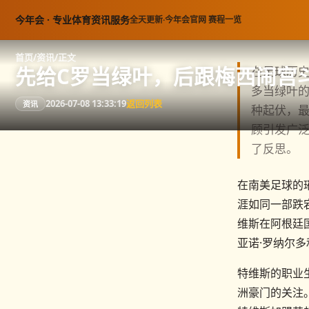
今年会 · 专业体育资讯服务
全天更新·今年会官网 赛程一览
首页
/
资讯
/
正文
先给C罗当绿叶，后跟梅西闹宫
在足球历史
多当绿叶
2026-07-08 13:33:19
返回列表
资讯
种起伏，
顾引发广
了反思。
在南美足球的
涯如同一部跌
维斯在阿根廷
亚诺·罗纳尔
特维斯的职业
洲豪门的关注