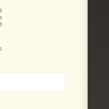
历
为
的
，
公