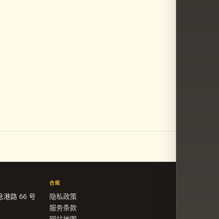
合规
港路 66 号
隐私政策
服务条款
网站地图