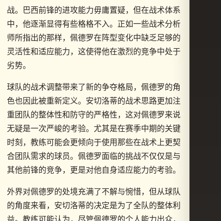
战。巴西前锋的进攻能力毋庸置疑，但在战术体系
中，他逐渐显得有些格格不入。正如一些战术分析
师所指出的那样，佩德罗在阵型变化中缺乏足够的
灵活性和适应能力，这使得他在激烈的竞争中处于
劣势。
球队的战术调整带来了新的争夺格局，佩德罗的角
色也因此被重新定义。安切洛蒂的战术思路更加注
重团队的整体性和防守的严格性，这对佩德罗来说
无疑是一次严峻的考验。尤其是在赛季中期的关键
时刻，教练可能会更倾向于使用那些在战术上更契
合团队需求的球员。佩德罗面临的挑战不仅仅是与
其他前锋的竞争，更是对他自身适应能力的考验。
外界对佩德罗的处境充满了不解与惋惜，但从球队
的角度来看，安切洛蒂的决定是为了全队的整体利
益。教练可能认为，尽管佩德罗的个人能力出众，