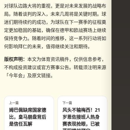
对球队边路大将的重视，更是对未来发展的战略布
局。随着谈判的深入，未来几周将是关键时期。球
迷们期待续约的成功，为球队在下一赛季的征程奠
定更加稳固的基础，确保在德甲和欧战赛场上继续
保持竞争力。随着时间的推移，这一系列行动将如
何影响拜仁的未来，值得继续关注和期待。
版权声明：
本文为体育资讯稿件，仅供信息参考，
不构成投资建议或官方赛事公告。转载须注明来源
「今年会」及原文链接。
上一篇
下一篇
姆巴佩缺席国家德
风头不输梅西！21
比，皇马崩盘背后
岁恩佐接班人热身
是信任瓦解
赛表现抢眼，已被