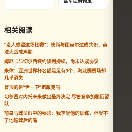
蓝军提前预定
相关阅读
“没人想踢这场比赛”：德尚与图赫尔达成共识，英
法大战成鸡肋
姆厄卡与切尔西续约谈判持续，尚未达成协议
米体：亚洲世界杯名额足足有9个，淘汰赛赛场却
几乎消失
冒顶的是“世一卫”范戴克吗
切尔西对内托未来做出最终决定 尽管竞争加剧仍留
队
前皇马球员眼中的穆帅：我享受他的训练，但受不
了他输球后的嘴