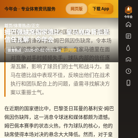
今年会 · 专业体育资讯服务
网页版
下载 App
official-jinnianhui.com
今年会
首页
/
体育热点
/
正文
姆巴佩缺席国家德比，皇马崩盘背后是
在最近一场备受瞩目的国家德比中，巴黎圣
信任瓦解｜今年会
日耳曼前锋基利安·姆巴佩因伤缺席，令本场
比赛的悬念减弱。本赛季，皇家马德里在面
2026-07-02 01:11:24
返回列表
体育热点
对竞争对手时频频失手，球队内部的信任逐
渐瓦解，影响了球员们的士气和战斗力。皇
马在德比战中表现不佳，反映出他们在战术
执行和团队配合上的问题，亟需寻找解决方
案以重振士气。
在近期的国家德比中，巴黎圣日耳曼的基利安·姆巴
佩因伤缺阵，这一消息令球迷和媒体都颇为遗憾。
姆巴佩本赛季的状态火热，作为球队的核心，他的
缺席使得本场对决的悬念大大降低。然而，对于皇