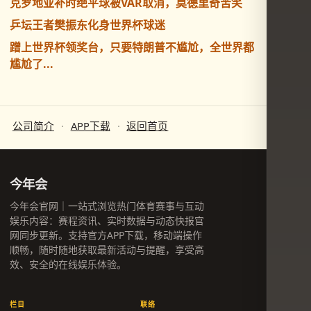
克罗地亚补时绝平球被VAR取消，莫德里奇苦笑
乒坛王者樊振东化身世界杯球迷
蹭上世界杯领奖台，只要特朗普不尴尬，全世界都
尴尬了...
公司简介
·
APP下载
·
返回首页
今年会
今年会官网｜一站式浏览热门体育赛事与互动
娱乐内容：赛程资讯、实时数据与动态快报官
网同步更新。支持官方APP下载，移动端操作
顺畅，随时随地获取最新活动与提醒，享受高
效、安全的在线娱乐体验。
栏目
联络