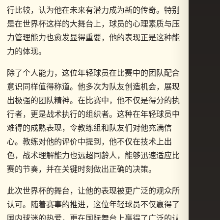
行比较，认为他在未来有潜力成为新的传奇。特别
是在世界杯这样的大舞台上，球员的心理素质与压
力管理能力也愈发显得重要，他的表现正是这种能
力的体现。
除了个人能力，这位年轻球员在比赛中的团队配合
意识同样值得称道。他多次为队友创造机会，展现
出极强的团队精神。在比赛中，他不仅是得分的执
行者，更是战术执行的组织者。这种在年轻球员中
难得的成熟表现，令教练组和队友们对他充满信
心。教练对他的评价中提到，他不仅在技术上出
色，战术理解能力也远超同龄人，能够迅速适应比
赛的节奏，并在关键时刻做出正确的决策。
此次世界杯的舞台，让他的表现被更广泛的观众所
认可。随着赛事的推进，这位年轻球员不仅赢得了
国内球迷的热爱，更在国际舞台上赢得了广泛的认