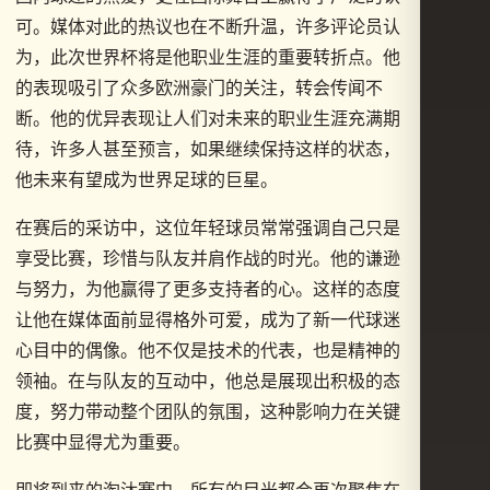
可。媒体对此的热议也在不断升温，许多评论员认
为，此次世界杯将是他职业生涯的重要转折点。他
的表现吸引了众多欧洲豪门的关注，转会传闻不
断。他的优异表现让人们对未来的职业生涯充满期
待，许多人甚至预言，如果继续保持这样的状态，
他未来有望成为世界足球的巨星。
在赛后的采访中，这位年轻球员常常强调自己只是
享受比赛，珍惜与队友并肩作战的时光。他的谦逊
与努力，为他赢得了更多支持者的心。这样的态度
让他在媒体面前显得格外可爱，成为了新一代球迷
心目中的偶像。他不仅是技术的代表，也是精神的
领袖。在与队友的互动中，他总是展现出积极的态
度，努力带动整个团队的氛围，这种影响力在关键
比赛中显得尤为重要。