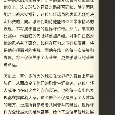
即将到来的淘汰赛中，所有的目光都会再次聚焦在
他身上。这支球队的晋级之路能否延续，除了团队
配合与战术安排外，这位年轻球员的表现无疑将决
定比赛的走向。球迷们期待他能够继续带来精彩的
表现，书写属于自己的世界杯传奇。然而，未来的
比赛中，他面临的考验将更加严峻。对手们已然对
他的风格有了研究，如何在压力之下继续发挥，将
是他必须面对的挑战。而他在场上的每一次决策和
表现，将不仅仅关乎个人荣誉，更关乎球队的荣誉
与命运。
历史上，有许多伟大的球员在世界杯的舞台上崭露
头角，从而改变了他们的职业生涯轨迹。这位年轻
人或许也在向这样的方向迈进。他的每一次出色表
现都在提醒着大家，这个舞台不仅是展示个人才华
的地方，更是所有参与者共同奋斗的舞台。世界杯
作为全球最大的足球盛事，给予了这位年轻球员展