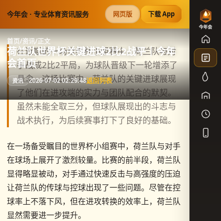
今年会 · 专业体育资讯服务
网页版
下载 App
official-jinnianhui.com
今年会
首页
/
资讯
/
正文
荷兰队世界杯关键进球2比2战平｜今年
在近期的一场世界杯小组赛中，荷兰队与对
会首页
手战成2比2平局，为球队晋级下一轮增添了
悬念。这场比赛中，荷兰队的关键进球展现
2026-07-02 02:29:48
返回列表
资讯
了他们在进攻端的实力与团队配合的默契。
虽然未能全取三分，但球队展现出的斗志与
战术执行，为后续赛事打下了良好的基础。
在一场备受瞩目的世界杯小组赛中，荷兰队与对手
在球场上展开了激烈较量。比赛的前半段，荷兰队
显得略显被动，对手通过快速反击与高强度的压迫
让荷兰队的传球与控球出现了一些问题。尽管在控
球率上不落下风，但在进攻转换的效率上，荷兰队
显然需要进一步提升。