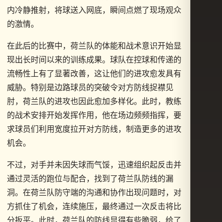
内冷静推射，将球送入网底，瞬间点燃了现场观众
的激情。
在此后的比赛中，荷兰队的体能和战术意识开始显
现出长时间以来的训练成果。球队在控球和传递的
流畅性上有了显著改善，这让他们的进攻愈发具有
威胁。特别是边路球员的突破令对方防线捉襟见
肘，荷兰队的进攻也因此愈加多样化。此时，教练
的战术安排开始发挥作用，他在场边频频指挥，要
求球员们利用宽度拉开对方防线，制造更多的进攻
机会。
不过，对手并未因失球而气馁，迅速组织起反击并
通过灵活的跑位与配合，找到了荷兰队防线的漏
洞。在荷兰队防守端的沟通和协作出现问题时，对
方抓住了机会，连续施压，最终通过一次反击将比
分扳平。此时，荷兰队的防线显得有些脆弱，给了