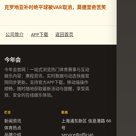
克罗地亚补时绝平球被VAR取消，莫德里奇苦笑
公司简介
·
APP下载
·
返回首页
今年会
今年会官网｜一站式浏览热门体育赛事与互动
娱乐内容：赛程资讯、实时数据与动态快报官
网同步更新。支持官方APP下载，移动端操作
顺畅，随时随地获取最新活动与提醒，享受高
效、安全的在线娱乐体验。
栏目
联络
新闻资讯
上海浦东新区 信息港路 66
体育热点
号
品牌介绍
service@official-