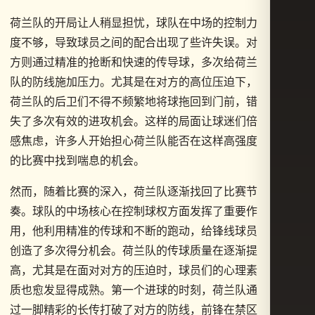
荷兰队的开局让人稍显担忧，球队在中场的控制力
度不够，导致球员之间的配合出现了些许失误。对
方则通过精准的抢断和快速的传导球，多次给荷兰
队的防线施加压力。尤其是在对方的高位压迫下，
荷兰队的后卫们不得不频繁地将球拖回到门前，错
失了多次有效的进攻机会。这样的局面让球迷们倍
感焦虑，许多人开始担心荷兰队能否在这样高强度
的比赛中找到喘息的机会。
然而，随着比赛的深入，荷兰队逐渐找回了比赛节
奏。球队的中场核心在控制球权方面发挥了重要作
用，他利用精准的传球和不断的跑动，给锋线球员
创造了多次得分机会。荷兰队的传球质量在逐渐提
高，尤其是在面对对方的压迫时，球员们的心理素
质也愈发显得成熟。第一个进球的时刻，荷兰队通
过一脚精彩的长传打破了对方的防线，前锋在禁区