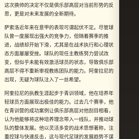
这次换帅的决定不仅是俱乐部高层对当前形势的反
思，更是对未来发展的全新期待。
萨索洛近年来在意甲的表现可谓起伏不定。尽管球
队曾一度展现出强大的竞争力，但随着赛季的推
进，战绩却开始下滑，尤其是在战术执行和心理状
态方面屡屡受挫。球队的现任主教练努力尝试改
变，但似乎未能有效激活球员的状态，导致俱乐部
高层不得不重新审视教练团队的能力。阿奎拉尼的
出现，无疑为球队注入了一丝希望。
阿奎拉尼的执教生涯起步于青训领域，他在培养年
轻球员方面展现出极佳的能力。过去几个赛季，他
在青训营的成功案例让俱乐部高层对他刮目相看，
认为他能够将这种培养理念带入一线队，并推动球
队的整体发展。他以灵活多变的战术思想著称，注
重控球与快速反击，这与现代足球的发展趋势不谋