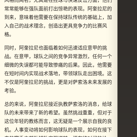
风格而闻名，尤其是在控球与快速反击方面，他们
常常能够在强队面前打出惊艳的表现。阿奎拉尼的
到来，意味着他需要在保持球队传统的基础上，加
入自己的战术理念，创造出更具竞争力的比赛风
格。
同时，阿奎拉尼也面临着如何迅速适应意甲的挑
战。在意甲，球队之间的竞争异常激烈，任何一个
细微的失误都可能导致惨痛的后果。因此，他需要
在短时间内实现战术落地，带领球队走出困境。这
不仅是阿奎拉尼的挑战，更是对萨索洛未来发展的
考验。
总的来说，阿奎拉尼接近执教萨索洛的消息，给球
队的未来带来了新的希望。虽然挑战重重，但对于
这位年轻的教练而言，这无疑是一个展示自我的良
机。人事变动将如何影响球队的表现，如何在接下