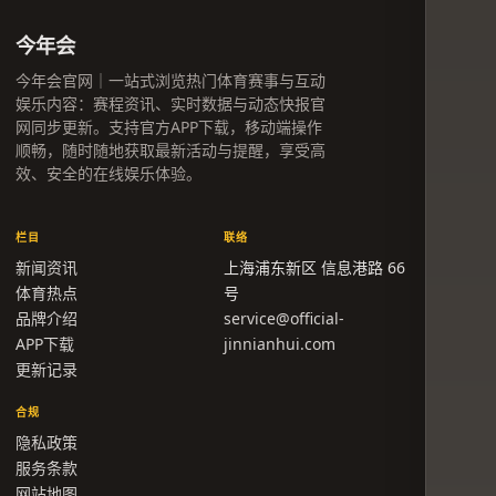
今年会
今年会官网｜一站式浏览热门体育赛事与互动
娱乐内容：赛程资讯、实时数据与动态快报官
网同步更新。支持官方APP下载，移动端操作
顺畅，随时随地获取最新活动与提醒，享受高
效、安全的在线娱乐体验。
栏目
联络
新闻资讯
上海浦东新区 信息港路 66
体育热点
号
品牌介绍
service@official-
APP下载
jinnianhui.com
更新记录
合规
隐私政策
服务条款
网站地图