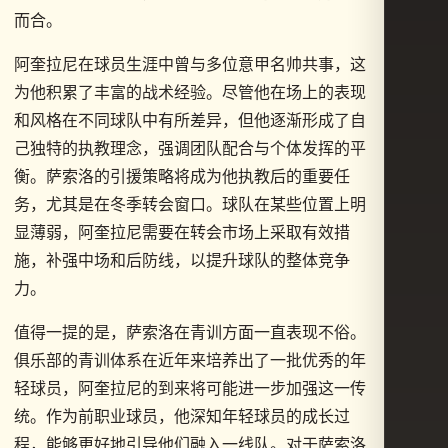
而合。
阿奎拉尼在球员生涯中曾与多位意甲名帅共事，这
为他积累了丰富的战术经验。尽管他在场上的表现
和风格在不同球队中有所差异，但他逐渐形成了自
己独特的执教理念，强调团队配合与个体发挥的平
衡。萨索洛的引援策略将成为他执教后的重要任
务，尤其是在冬季转会窗口。球队在某些位置上明
显薄弱，阿奎拉尼需要在转会市场上采取有效措
施，补强中场和后防线，以提升球队的整体竞争
力。
值得一提的是，萨索洛在青训方面一直表现不俗。
俱乐部的青训体系在近年来培养出了一批优秀的年
轻球员，阿奎拉尼的到来将可能进一步加强这一传
统。作为前职业球员，他深知年轻球员的成长过
程，能够更好地引导他们融入一线队。对于萨索洛