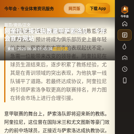
今年会 · 专业体育资讯服务
网页版
下载 App
official-jinnianhui.com
今年会
首页
/
资讯
/
正文
阿奎拉尼接近执教意甲萨索洛队｜今年
前国际米兰球员阿奎拉尼正接近执教意甲球
会官方网站
队萨索洛，预计将成为俱乐部历史上最年轻
的主帅。萨索洛在本赛季的表现起伏不定，
2026-06-30 01:45:34
返回列表
资讯
急需一位能带来改变的领导者。阿奎拉尼在
球员生涯结束后，逐步积累了教练经验，尤
其是在青训领域的突出表现，为他执掌一线
队铺平了道路。若最终达成协议，阿奎拉尼
将引领萨索洛争取更高的联赛排名，并力图
在转会市场上进行合理引援。
意甲联赛的舞台上，萨索洛队即将迎来新的教练。
阿奎拉尼，这位曾在国际米兰和尤文图斯等豪门效
力的前中场球员，正接近与萨索洛达成执教协议。