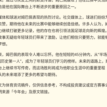
果。通过与队友之间的默契传递，姆巴佩展现了他在比赛中灵活
也是他在国际舞台上不断进步的重要原因之一。
媒体和球迷对姆巴佩表现的热烈讨论。社交媒体上，球迷们纷纷
点赞，期待他在未来的比赛中能够继续创造佳绩。许多人认为，
力继续打破更多记录，他的存在也将引领法国足球走向新的辉煌
故事无疑给年轻球员们带来了激励，让他们相信只要努力，就能
梦想。
束，姆巴佩的表现令人难以忘怀。他在短短的45分钟内，从“半
法国历史第一人”，成为了年轻球员们学习的榜样。未来的道路上，
台上继续书写传奇，而这场胜利将成为他职业生涯中的重要里程
队的未来增添了更多的希望与期待。
文为体育资讯稿件，仅供信息参考，不构成投资建议或官方赛事
明来源「今年会」及原文链接。