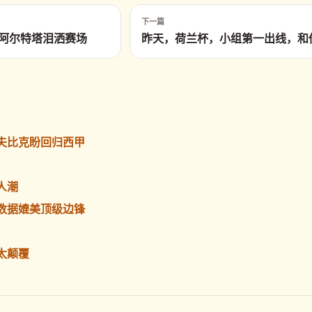
下一篇
杯阿尔特塔泪洒赛场
昨天，荷兰杯，小组第一出线，和你
夫比克盼回归西甲
人潮
数据媲美顶级边锋
太颠覆