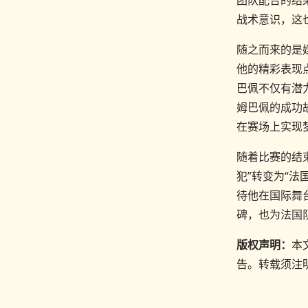
团队配合的结
战术意识，这
随之而来的是
他的精彩表现
巴佩不仅有潜
姆巴佩的成功
在赛场上实现
随着比赛的结
犯”转变为“
待他在国际舞
碑，也为法国
版权声明：
本
告。转载须注