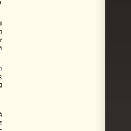
力
和
力
光
备
位
这
但
，
势
是