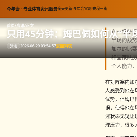
今年会 · 专业体育资讯服务
全天更新·今年会官网 赛程一览
首页
/
资讯
/
正文
只用45分钟：姆巴佩如何从“半
在一场备受
半场的颓势
2026-06-29 03:54:57
返回列表
资讯
加尔的比赛
和国家队
个人能力
在对阵塞内加
人感受到他在
优势，但姆巴
误，使得他在
迷状态无疑让
理压力，很多