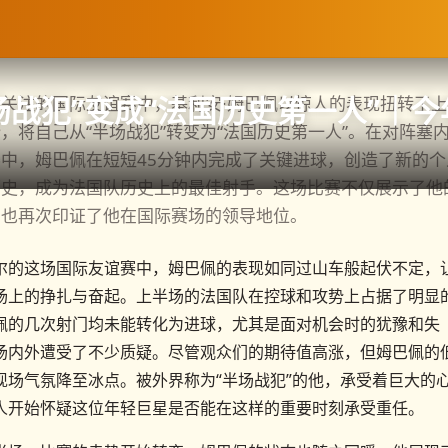
场战犯”变成“法国历史第一人”｜
关注的国际友谊赛中，基利安·姆巴佩以惊人的表现扭转了上
，将自己从“半场战犯”转变为“法国历史第一人”。在对阵塞
中，姆巴佩在短短45分钟内完成了关键进球，创造了新的个
历史，成为法国队历史上的最佳射手。这场比赛不仅展示了他
，也再次印证了他在国际赛场的领导地位。
尔的这场国际友谊赛中，姆巴佩的表现如同过山车般起伏不定，
场上的挣扎与奋起。上半场的法国队在控球和攻势上占据了明显
佩的几次射门均未能转化为进球，尤其是面对机会时的犹豫和失
场内外遭受了不少质疑。尽管观众们的期待值高涨，但姆巴佩的
现场气氛降至冰点。被外界称为“半场战犯”的他，承受着巨大的
人开始怀疑这位年轻巨星是否能在这样的重要时刻承受重任。