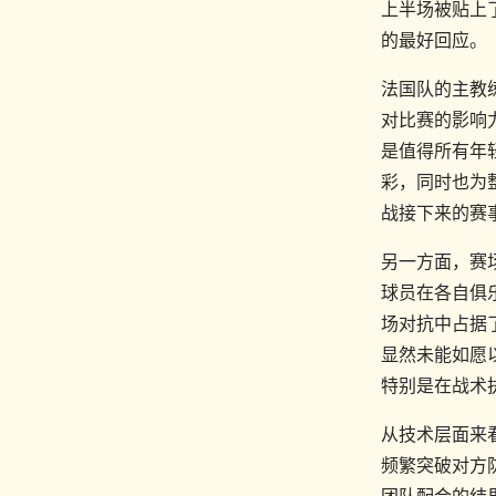
上半场被贴上
的最好回应。
法国队的主教
对比赛的影响
是值得所有年
彩，同时也为
战接下来的赛
另一方面，赛
球员在各自俱
场对抗中占据
显然未能如愿
特别是在战术
从技术层面来
频繁突破对方