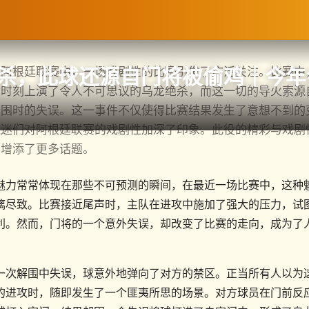
杀，此球还源自门将被偷鸡｜今年
的阿根廷联赛中，一场戏剧性的比赛引发了广泛关注。比赛中
后时刻上演了令人不可思议的乌龙绝杀，而这一切的导火索源
解围时的失误。这一事件不仅使得比赛结果发生了意想不到的
球迷们对阿根廷联赛的戏剧性加深了印象。此役的精彩与戏剧
赛增添了更多话题。
魅力常常体现在那些不可预测的瞬间，在最近一场比赛中，这种
漓尽致。比赛接近尾声时，主队在进攻中施加了强大的压力，试
利。然而，门将的一个意外失误，却改变了比赛的走向，成为了
。
一次解围中失误，球意外地弹向了对方的禁区。正当所有人以为
的进攻时，随即发生了一个匪夷所思的场景。对方球员在门前反