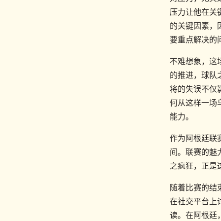
压力让他在关
的关键因素，
要重点解决的
不难想象，这
的推进，球队
将的失误不仅
何从这样一场
能力。
作为阿根廷联
间。联赛的魅
之疯狂，正是
随着比赛的结
在社交平台上
读。在阿根廷