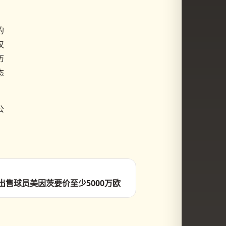
的
仅
历
态
公
售球员美因茨要价至少5000万欧