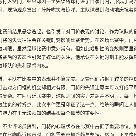
球打入空门，结果却因一个失误将球打进了自家门内，形成了乌
间，现场观众发出了阵阵哄笑与惊呼，主队球员则激动地庆祝着
比赛的结果悬念迭起，也引发了对门将表现的讨论。作为球队的
门将的失误往往会在关键时刻影响比赛走势。在这场比赛中，门
为刺眼，虽然足球比赛中意外常有，但如此戏剧性的变故则更显
将赛后的表态也引起了媒体的关注，他承认在关键时刻未能发挥
为球队的失利深感内疚。
看，主队在比赛中的表现并不算完美。尽管他们占据了较多的控
打击对方门框的机会却相对有限。门将的失误让原本可以打成平
得复杂。在阿根廷联赛中，球队之间的实力差距并不明显，每一
为胜负的转折点。此次事件更是印证了这一点，绝杀的瞬间让人
的魅力在于无法预知的结果和每个细节的重要性。
，不少评论员提到，门将的心理状态在比赛中占据了重要地位。
是在比赛临近尾声时，门将需要更加冷静与坚定。然而，正是这