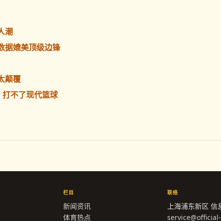
人潮
数据媲美顶级边锋
太颠覆
：打不了现代篮球
栏目
联络
新闻资讯
上海浦东新区 信息
体育热点
service@official-