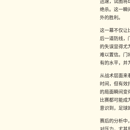
迅速，试图将
绝杀。这一瞬
外的胜利。
这一幕不仅让
后一道防线，
的失误显得尤
难以置信。门
有的水平，并
从战术层面来
时间，但有效
的局面瞬间变
比赛都可能成
意识到，足球
赛后的分析中
对压力，尤其