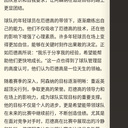
团队意识和自我要求，让阿森纳在追逐目标的路上
更显团结。
球队的年轻球员在厄德高的带领下，逐渐磨练出自
己的能力。他们不仅吸收了厄德高的技术，还在他
的影响下增强了心理素质。许多年轻球员在场上变
得更加自信，能够在关键时刻作出果敢的决定。正
如厄德高所说：“我乐于分享我的经验，希望能帮
助他们更快地成长。”这一点也得到了球队管理层
的高度认可，他们认为厄德高是一位天生的领袖。
随着赛季的深入，阿森纳的目标逐渐明晰：重返英
超顶尖行列，争取更高的荣誉。厄德高的领导力和
在场上的影响力，成为球队实现目标的重要支撑。
他的目标不仅是个人的进步，更是希望能带领球队
在未来的比赛中继续前行，不断创造佳绩。尤其是
在面对竞争对手时，厄德高在比赛中展现出的冷静