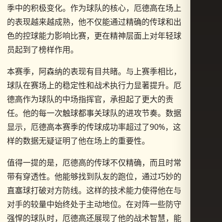
季中的积极变化。作为球队的核心，厄德高在场上
的表现越来越成熟，他不仅能通过精确的传球和出
色的控球能力影响比赛，更在精神层面上对年轻球
员起到了榜样作用。
本赛季，阿森纳的表现有目共睹。与上赛季相比，
球队在赛场上的稳定性和战术执行力显著提升。厄
德高作为球队的中场指挥官，承担起了更大的责
任。他的每一次触球都事关球队的进攻节奏。数据
显示，厄德高本赛季的传球成功率超过了90%，这
样的数据无疑证明了他在场上的重要性。
值得一提的是，厄德高的传球不仅精确，而且时常
带有穿透性。他能够找到队友的跑位，通过巧妙的
直塞球打破对方防线。这样的技术能力使得他在与
对手的较量中始终处于主动地位。在对阵一些防守
强悍的球队时，厄德高还展现了他的战术智慧，能