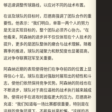
够迅速调整传球路线，以应对不同的战术布置。
在谈及球队的目标时，厄德高强调了团队合作的重
要性。他表示：“我们明白，单靠一两个人的努力
是无法实现目标的，整个团队必须齐心协力。”在
他看来，阿森纳的进步并不仅仅体现在个人技术的
提升，更多的是团队整体的磨合与战术理解。随着
赛季的推进，球队的凝聚力和默契度也显著提高，
这对争夺联赛冠军至关重要。
阿森纳近期的表现使得他们在争夺前四的位置上显
得信心十足。球队在面对强敌时展现出的韧性和斗
志，使他们依然保持竞争优势。阿森纳的防线也在
不断进步，球队对于高位逼抢的战术执行越来越成
熟，使得对手在进攻时面临更大的压力。厄德高补
充道：“我们知道每一场比赛都很重要，特别是在
这样的竞争环境下，不能有丝毫松懈。”这样的态