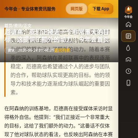
今年会 · 专业体育资讯服务
网页版
下载 App
official-jinnianhui.com
今年会
首页
/
资讯
/
正文
厄德高：我们正接近一个非常重大的目
阿森纳的中场核心厄德高在近期接受采访时
标，这提供了额外的动力｜今年会首页
表示，球队正朝着一个重要的目标迈进，这
为他们的努力注入了额外的动力。随着本赛
2026-06-24 01:46:31
返回列表
资讯
季的深入，阿森纳在英超联赛中的表现逐渐
稳定，厄德高也希望通过个人的进步与团队
的合作，帮助球队实现更高的目标。他的领
导力和技术能力逐渐成为球队崛起的重要因
素。
在阿森纳的训练基地，厄德高在接受媒体采访时显
得格外自信。他提到：“我们正接近一个非常重大
的目标，这给了我们额外的动力。”这番话不仅体
现了他对球队状态的看法，也反映出阿森纳在本赛