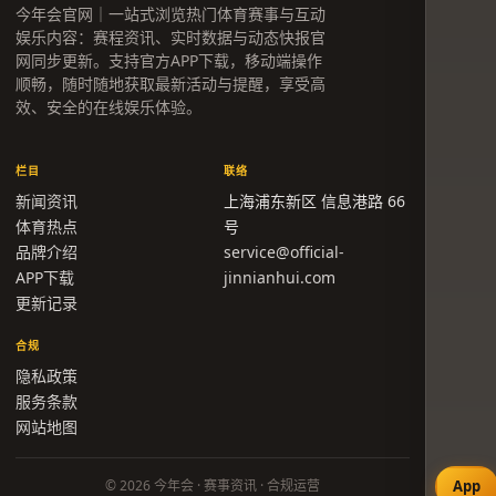
今年会官网｜一站式浏览热门体育赛事与互动
娱乐内容：赛程资讯、实时数据与动态快报官
网同步更新。支持官方APP下载，移动端操作
顺畅，随时随地获取最新活动与提醒，享受高
效、安全的在线娱乐体验。
栏目
联络
新闻资讯
上海浦东新区 信息港路 66
体育热点
号
品牌介绍
service@official-
APP下载
jinnianhui.com
更新记录
合规
隐私政策
服务条款
网站地图
App
© 2026 今年会 · 赛事资讯 · 合规运营