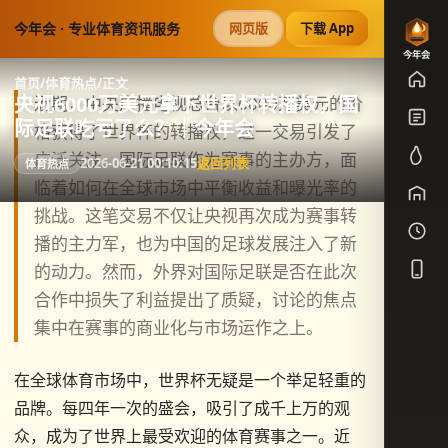
今年会 · 专业体育资讯服务
网页版
下载 App
official-jinnianhui.com
今年会
首页
/
体育热点
/
正文
央视6000万美元拿下世界杯转播权，国
近期，中央广播电视总台以6000万美元的价
际足联吃亏了么？｜今年会
格获得了世界杯的转播权，这一交易引发了
广泛关注。国际足联作为赛事的主办方，面
2026-06-21 00:10:15
返回列表
体育热点
临着如何在全球市场中平衡收益和曝光率的
挑战。这笔交易不仅让央视再次成为赛事转
播的主力军，也为中国的足球发展注入了新
的动力。然而，外界对国际足联是否在此次
合作中损失了利益提出了质疑，讨论的焦点
集中在赛事的商业化与市场运作之上。
在全球体育市场中，世界杯无疑是一个举足轻重的
品牌。每四年一次的盛会，吸引了成千上万的观
众，成为了世界上最受欢迎的体育赛事之一。近