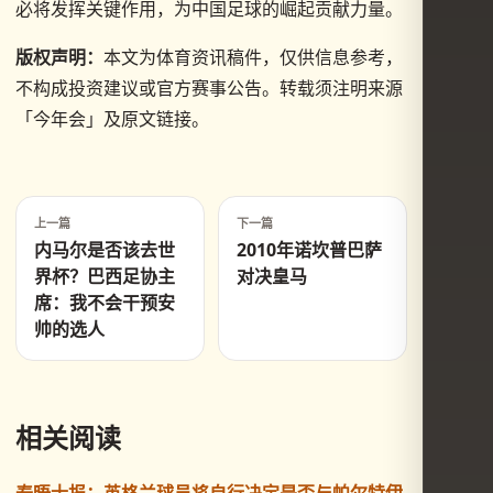
必将发挥关键作用，为中国足球的崛起贡献力量。
版权声明：
本文为体育资讯稿件，仅供信息参考，
不构成投资建议或官方赛事公告。转载须注明来源
「今年会」及原文链接。
上一篇
下一篇
内马尔是否该去世
2010年诺坎普巴萨
界杯？巴西足协主
对决皇马
席：我不会干预安
帅的选人
相关阅读
泰晤士报：英格兰球员将自行决定是否与帕尔特伊