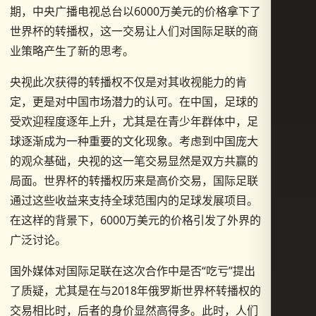
期，中央广播电视总台以6000万美元的价格拿下了
世界杯的转播权，这一交易让人们对国际足联的商
业策略产生了新的思考。
央视此次获得的转播权不仅是对其收视能力的肯
定，更是对中国市场潜力的认可。在中国，足球的
受欢迎程度逐年上升，尤其是在青少年群体中，足
球逐渐成为一种重要的文化现象。考虑到中国庞大
的观众基础，央视的这一笔交易显然是双方共赢的
局面。世界杯的转播权历来是高价交易，国际足联
通过这些收益来支持全球范围内的足球发展项目。
在这样的背景下，6000万美元的价格引发了外界的
广泛讨论。
国外媒体对国际足联在这次合作中是否“吃亏”提出
了质疑，尤其是在与2018年俄罗斯世界杯转播权的
交易相比时，后者的身价显然高得多。此时，人们