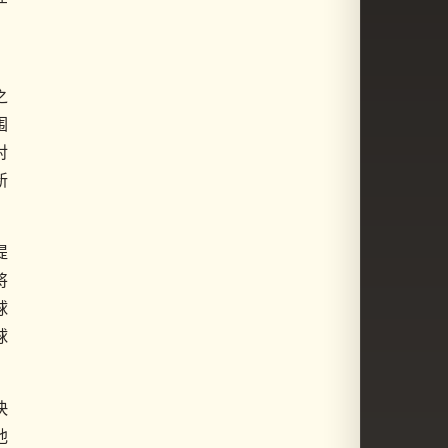
之
围
对
新
提
将
球
球
快
他