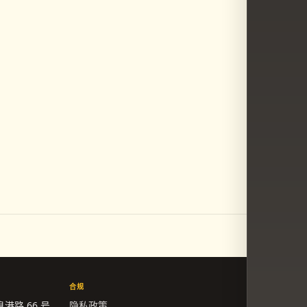
合规
港路 66 号
隐私政策