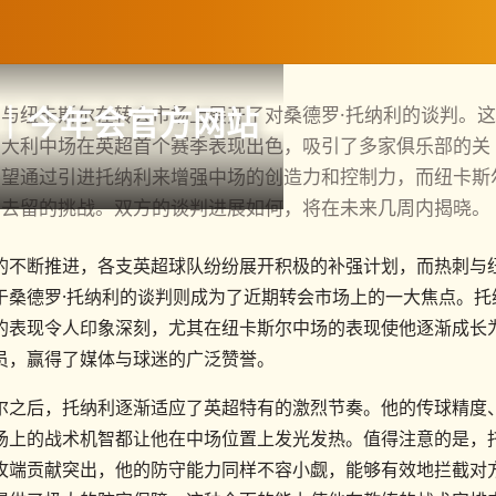
｜今年会官方网站
与纽卡斯尔在转会市场上展开了对桑德罗·托纳利的谈判。这
意大利中场在英超首个赛季表现出色，吸引了多家俱乐部的关
希望通过引进托纳利来增强中场的创造力和控制力，而纽卡斯
员去留的挑战。双方的谈判进展如何，将在未来几周内揭晓。
的不断推进，各支英超球队纷纷展开积极的补强计划，而热刺与
于桑德罗·托纳利的谈判则成为了近期转会市场上的一大焦点。托
的表现令人印象深刻，尤其在纽卡斯尔中场的表现使他逐渐成长
员，赢得了媒体与球迷的广泛赞誉。
尔之后，托纳利逐渐适应了英超特有的激烈节奏。他的传球精度
场上的战术机智都让他在中场位置上发光发热。值得注意的是，
攻端贡献突出，他的防守能力同样不容小觑，能够有效地拦截对