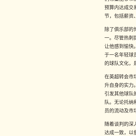
预算内达成交
节，包括薪资
除了俱乐部的
一。尽管热刺
让他感到愉快
于一名年轻球
的球队文化，
在英超转会市
升自身的实力
引发其他球队
队。无论托纳
员的流动及市
随着谈判的深
达成一致，以