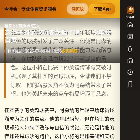
今年会 · 专业体育资讯服务
网页版
下载 App
official-jinnianhui.com
今年会
首页
/
体育热点
/
正文
这小子的足球功底太强了吧！｜今年会
在近期的英超联赛中，有一位年轻球员以其
首页
出色的球技引发了广泛关注。他便是阿森纳
的中场新星，凭借极强的控球能力和战略意
2026-07-08 04:18:56
返回列表
体育热点
识，在球队的表现中扮演了不可或缺的角
色。这位小将在比赛中的关键传球与突破时
机展现了其扎实的足球功底，令球迷们不禁
惊叹。他的崭露头角不仅为阿森纳带来了希
望，也为英超未来的竞争格局增添了悬念。
在本赛季的英超联赛中，阿森纳的年轻中场球员逐
渐成为关注的焦点。他的年纪尚轻，但在场上的表
现却给人带来了熟练与自信的感觉。无论是精准的
传球还是巧妙的跑位，这位小将的足球基础和天赋