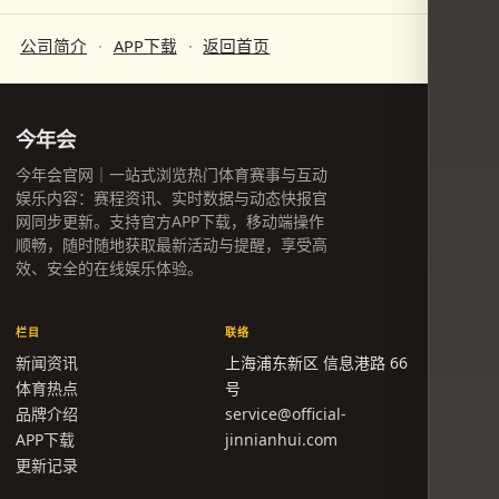
公司简介
·
APP下载
·
返回首页
今年会
今年会官网｜一站式浏览热门体育赛事与互动
娱乐内容：赛程资讯、实时数据与动态快报官
网同步更新。支持官方APP下载，移动端操作
顺畅，随时随地获取最新活动与提醒，享受高
效、安全的在线娱乐体验。
栏目
联络
新闻资讯
上海浦东新区 信息港路 66
体育热点
号
品牌介绍
service@official-
APP下载
jinnianhui.com
更新记录