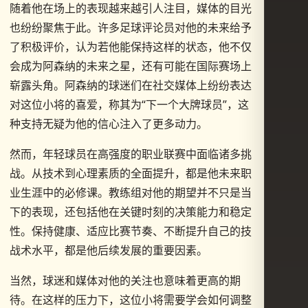
随着他在场上的表现越来越引人注目，媒体的目光
也纷纷聚焦于此。许多足球评论员对他的未来给予
了积极评价，认为若他能保持这样的状态，他不仅
会成为阿森纳的未来之星，还有可能在国际赛场上
崭露头角。阿森纳的球迷们在社交媒体上纷纷表达
对这位小将的喜爱，称其为“下一个大牌球员”，这
种支持无疑为他的信心注入了更多动力。
然而，年轻球员在高强度的职业联赛中面临诸多挑
战。从技术到心理素质的全面提升，都是他未来职
业生涯中的必修课。教练组对他的期望并不只是当
下的表现，还包括他在关键时刻的决策能力和稳定
性。保持健康、适应比赛节奏、不断提升自己的技
战术水平，都是他后续发展的重要因素。
当然，球迷和媒体对他的关注也意味着更高的期
待。在这样的压力下，这位小将需要学会如何调整